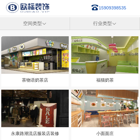
15909398535
空间类型

行业类型

茶物语奶茶店
福猫奶茶
永康路潮流店服装店装修
小面面庄