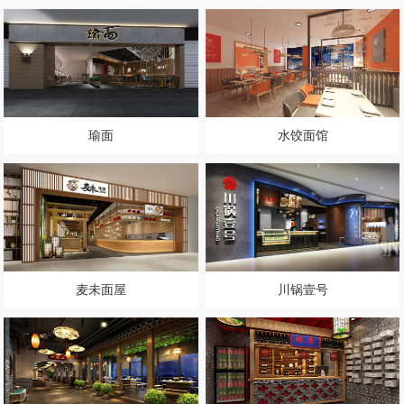
瑜面
水饺面馆
麦未面屋
川锅壹号