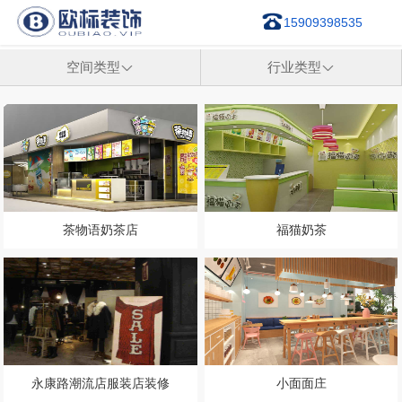
15909398535
空间类型

行业类型

茶物语奶茶店
福猫奶茶
永康路潮流店服装店装修
小面面庄