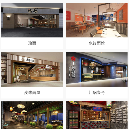
瑜面
水饺面馆
麦未面屋
川锅壹号